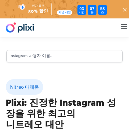
연간 플랜
03
07
57
50% 할인
시간
분
초
기념 세일

Nitreo 대체품
Plixi: 진정한 Instagram 성
장을 위한 최고의
니트레오 대안