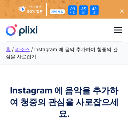
연간 플랜
03
35
41
50% 할인
기념 세일
시간
분
초
콘
텐
메
츠
로
뉴
홈
/
리소스
/
Instagram 에 음악 추가하여 청중의 관
건
심을 사로잡기
너
뛰
기
Instagram 에 음악을 추가하
여 청중의 관심을 사로잡으세
요.