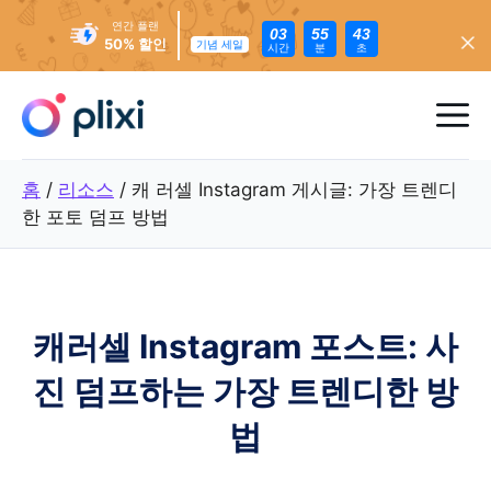
연간 플랜
03
55
41
50% 할인
기념 세일
시간
분
초
콘
텐
메
츠
로
뉴
홈
/
리소스
/
캐 러셀 Instagram 게시글: 가장 트렌디
건
한 포토 덤프 방법
너
뛰
기
캐러셀 Instagram 포스트: 사
진 덤프하는 가장 트렌디한 방
법