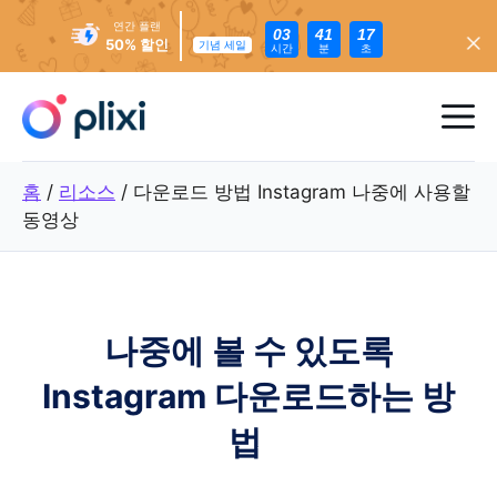
연간 플랜
03
41
15
50% 할인
기념 세일
시간
분
초
콘
텐
메
츠
로
뉴
홈
/
리소스
/
다운로드 방법 Instagram 나중에 사용할
건
동영상
너
뛰
기
나중에 볼 수 있도록
Instagram 다운로드하는 방
법