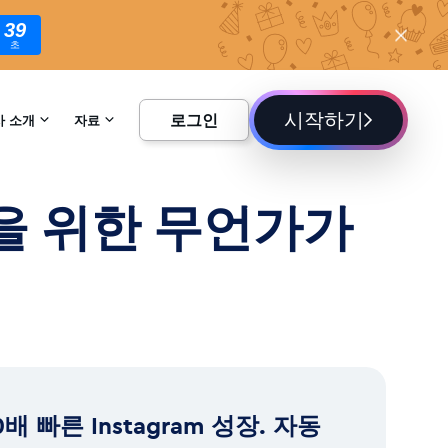
38
초
시작하기
로그인
사 소개
자료
하기
백과사전
을 위한 무언가가
블로그
0배 빠른 Instagram 성장. 자동