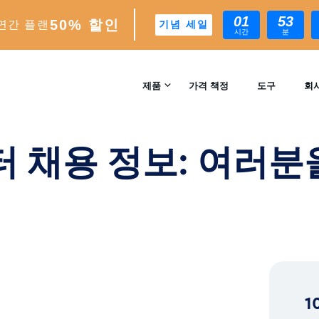
01
53
50% 할인
연간 플랜
기념 세일
시간
분
을 위한 무언가가 있습니다!
제품
가격 책정
도구
회
문의
INSTAGRAM 성장
 채용 정보: 여러분
자동 AI 기반 성장 엔진
리뷰
분석
실시간 인사이트 및 분석
™
AI-MATCH
AI 기반 이상적인 팔로워 타겟팅
1
EXPERTS