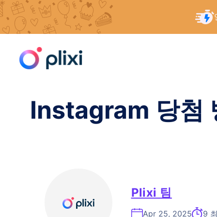
콘
홈
/
리소스
/
Instagram 경품 당첨 방법: 규칙에
텐
츠
로
건
너
Instagram 
뛰
기
Plixi 팀
Apr 25, 2025
9 