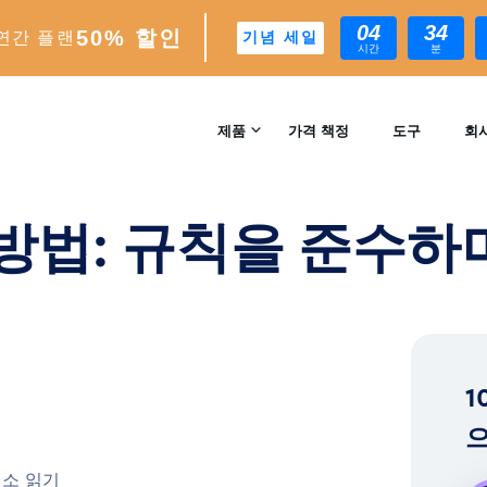
04
34
50% 할인
연간 플랜
기념 세일
시간
분
 따라 플레이하기
제품
가격 책정
도구
회
문의
INSTAGRAM 성장
당첨 방법: 규칙을 준수
자동 AI 기반 성장 엔진
리뷰
분석
실시간 인사이트 및 분석
™
AI-MATCH
1
AI 기반 이상적인 팔로워 타겟팅
으
EXPERTS
최소 읽기