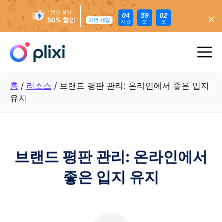
연간 플랜
04
59
00
50% 할인
기념 세일
시간
분
초
콘
텐
메
츠
로
뉴
홈
/
리소스
/
브랜드 평판 관리: 온라인에서 좋은 입지
건
유지
너
뛰
기
브랜드 평판 관리: 온라인에서
좋은 입지 유지