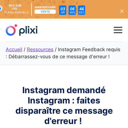
-50% SUR
ANNIVERSAIRE
03
06
44
LES
VENTE
PLANS ANNUELS
HR
MIN
SEC
Skip
to
Me
content
Accueil
/
Ressources
/
Instagram Feedback requis
: Débarrassez-vous de ce message d'erreur !
Instagram demandé
Instagram : faites
disparaître ce message
d'erreur !