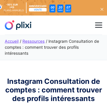
-50% SUR
ANNIVERSAIRE
00
20
05
LES
VENTE
PLANS ANNUELS
HR
MIN
SEC
Skip
to
Me
content
Accueil
/
Ressources
/
Instagram Consultation de
comptes : comment trouver des profils
intéressants
Instagram Consultation de
comptes : comment trouver
des profils intéressants