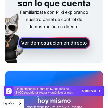
son lo que cuenta
Familiarízate con Plixi explorando
nuestro panel de control de
demostración en directo.
Ver demostración en directo
Haga crecer su cuenta de IG con más de
Comenzar
Empiece a crecer
3.000 seguidores reales y orgánicos al mes
hoy mismo
Español
Regístrese hoy mismo y aumente