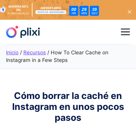
AHORRA 50%
ANIVERSARIO
00
29
37
EN
VENTA DE ANIVERSARIO
HR
MIN
SEC
PLANES ANUALES
Ir
al
Me
contenido
Inicio
/
Recursos
/
How To Clear Cache on
Instagram in a Few Steps
Cómo borrar la caché en
Instagram en unos pocos
pasos