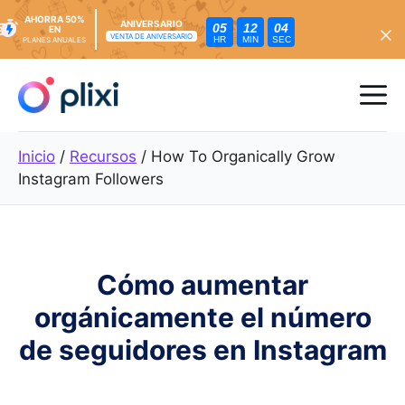
AHORRA 50%
ANIVERSARIO
05
12
02
EN
VENTA DE ANIVERSARIO
HR
MIN
SEC
PLANES ANUALES
Ir
al
Me
contenido
Inicio
/
Recursos
/
How To Organically Grow
Instagram Followers
Cómo aumentar
orgánicamente el número
de seguidores en Instagram