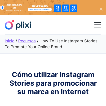
AHORRA 50%
ANIVERSARIO
01
23
01
EN
VENTA DE ANIVERSARIO
HR
MIN
SEC
PLANES ANUALES
Ir
al
Me
contenido
Inicio
/
Recursos
/
How To Use Instagram Stories
To Promote Your Online Brand
Cómo utilizar Instagram
Stories para promocionar
su marca en Internet