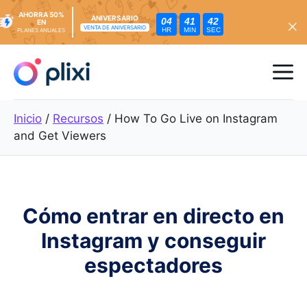
AHORRA 50%
ANIVERSARIO
04
41
40
EN
VENTA DE ANIVERSARIO
HR
MIN
SEC
PLANES ANUALES
Ir
al
Me
contenido
Inicio
/
Recursos
/
How To Go Live on Instagram
and Get Viewers
Cómo entrar en directo en
Instagram y conseguir
espectadores