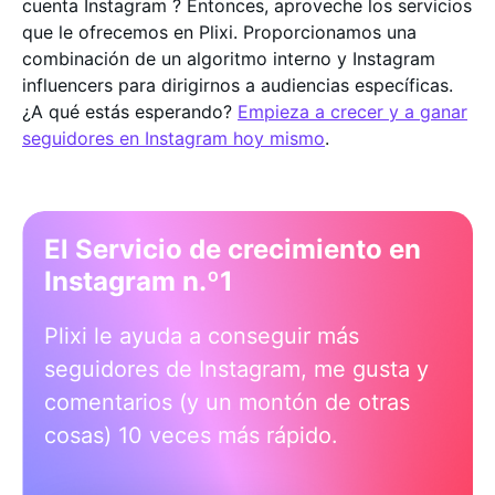
cuenta Instagram ? Entonces, aproveche los servicios
que le ofrecemos en Plixi. Proporcionamos una
combinación de un algoritmo interno y Instagram
influencers para dirigirnos a audiencias específicas.
¿A qué estás esperando?
Empieza a crecer y a ganar
seguidores en Instagram hoy mismo
.
El Servicio de crecimiento en
Instagram n.º1
Plixi le ayuda a conseguir más
seguidores de Instagram, me gusta y
comentarios (y un montón de otras
cosas) 10 veces más rápido.