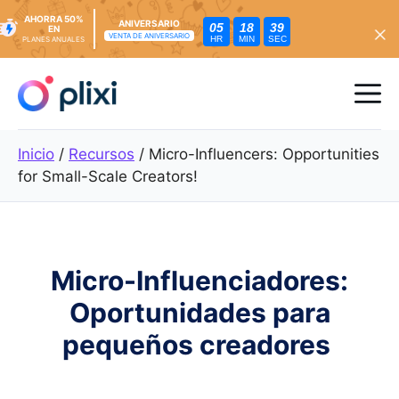
AHORRA 50%
ANIVERSARIO
05
18
38
EN
VENTA DE ANIVERSARIO
HR
MIN
SEC
PLANES ANUALES
Ir
al
Me
contenido
Inicio
/
Recursos
/
Micro-Influencers: Opportunities
for Small-Scale Creators!
Micro-Influenciadores:
Oportunidades para
pequeños creadores