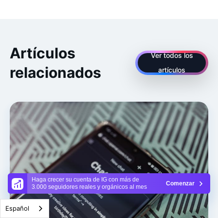
Artículos
Ver todos los
relacionados
artículos
Haga crecer su cuenta de IG con más de
Comenzar
3.000 seguidores reales y orgánicos al mes
Español