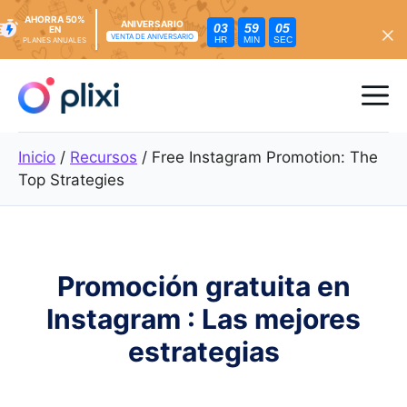
AHORRA 50%
ANIVERSARIO
03
59
03
EN
VENTA DE ANIVERSARIO
HR
MIN
SEC
PLANES ANUALES
Ir
al
Me
contenido
Inicio
/
Recursos
/
Free Instagram Promotion: The
Top Strategies
Promoción gratuita en
Instagram : Las mejores
estrategias