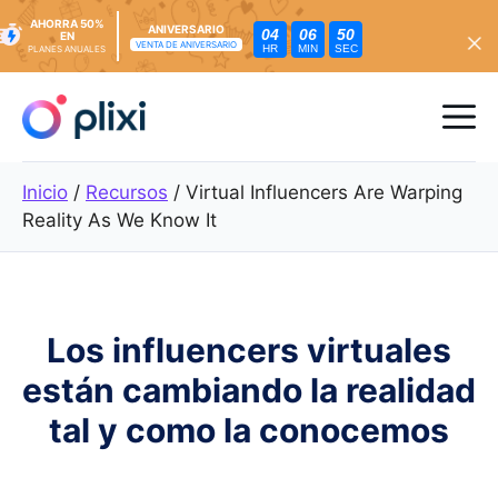
AHORRA 50%
ANIVERSARIO
04
06
49
EN
VENTA DE ANIVERSARIO
HR
MIN
SEC
PLANES ANUALES
Ir
al
Me
contenido
Inicio
/
Recursos
/
Virtual Influencers Are Warping
Reality As We Know It
Los influencers virtuales
están cambiando la realidad
tal y como la conocemos