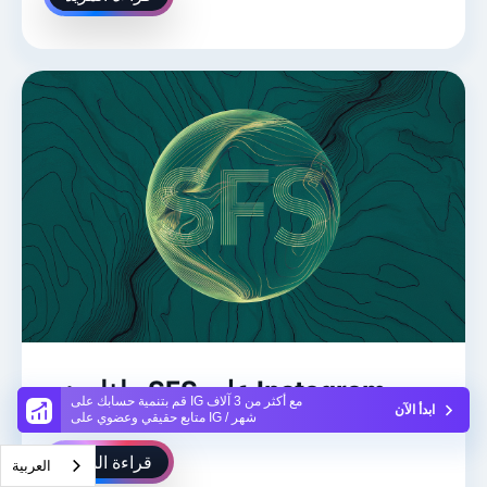
ماذا يعني SFS على Instagram
قم بتنمية حسابك على IG مع أكثر من 3 آلاف
ابدأ الآن
متابع حقيقي وعضوي على IG / شهر
قراءة المزيد
العربية‏