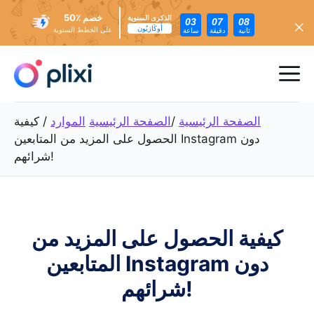
خصم ٪50
الذكرى السنوية
03
07
06
أُوكَازيُون
على الخطط السنوية
ثانية
دقيقة
ساعة
تخطي
إلى
ئمة
المحتوى
عام
الصفحة الرئيسية
/
الصفحة الرئيسية
الموارد
/
كيفية
الحصول على المزيد من المتابعين Instagram دون
شرائهم!
كيفية الحصول على المزيد من
المتابعين Instagram دون
شرائهم!