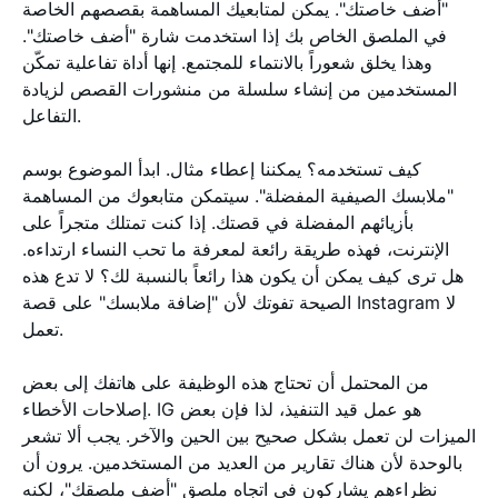
"أضف خاصتك". يمكن لمتابعيك المساهمة بقصصهم الخاصة
في الملصق الخاص بك إذا استخدمت شارة "أضف خاصتك".
وهذا يخلق شعوراً بالانتماء للمجتمع. إنها أداة تفاعلية تمكّن
المستخدمين من إنشاء سلسلة من منشورات القصص لزيادة
التفاعل.
كيف تستخدمه؟ يمكننا إعطاء مثال. ابدأ الموضوع بوسم
"ملابسك الصيفية المفضلة". سيتمكن متابعوك من المساهمة
بأزيائهم المفضلة في قصتك. إذا كنت تمتلك متجراً على
الإنترنت، فهذه طريقة رائعة لمعرفة ما تحب النساء ارتداءه.
هل ترى كيف يمكن أن يكون هذا رائعاً بالنسبة لك؟ لا تدع هذه
الصيحة تفوتك لأن "إضافة ملابسك" على قصة Instagram لا
تعمل.
من المحتمل أن تحتاج هذه الوظيفة على هاتفك إلى بعض
إصلاحات الأخطاء. IG هو عمل قيد التنفيذ، لذا فإن بعض
الميزات لن تعمل بشكل صحيح بين الحين والآخر. يجب ألا تشعر
بالوحدة لأن هناك تقارير من العديد من المستخدمين. يرون أن
نظراءهم يشاركون في اتجاه ملصق "أضف ملصقك"، لكنه