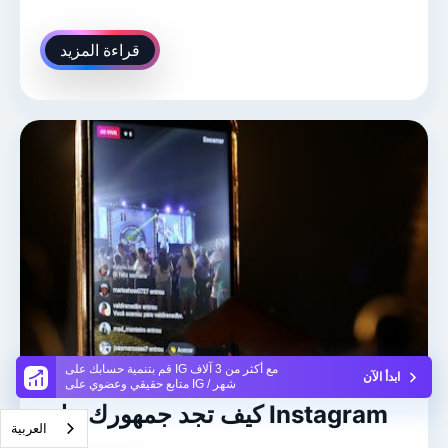
قراءة المزيد
قم بتنمية حسابك على IG مع أكثر من 3 آلاف
ابدأ الآن
متابع حقيقي وعضوي على IG / شهر
كيف تجد جمهورك على Instagram
العربية‏