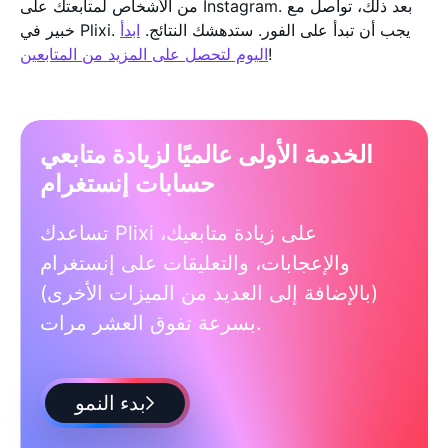
من الأشخاص لمتابعتك على Instagram. بعد ذلك، تواصل مع
خبير في Plixi. يجب أن تبدأ على الفور. ستدهشك النتائج.
ابدأ
!
اليوم لتحصل على المزيد من المتابعين
الخدمة الأولى عالميًا لزيادة متابعي
حسابات إنستغرام
تساعدك Plixi على زيادة متابعيك،
والإعجابات، والتعليقات على إنستغرام
(بالإضافة إلى العديد من الميزات الأخرى)
بسرعة تفوق العشر مرات.
بدء النمو