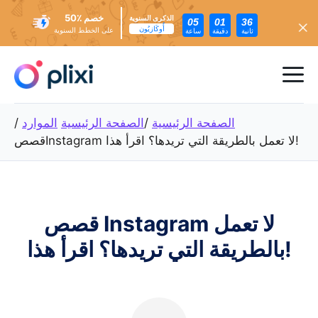
خصم ٪50
الذكرى السنوية
05
01
34
أُوكَازيُون
على الخطط السنوية
ثانية
دقيقة
ساعة
تخطي
إلى
ئمة
المحتوى
عام
الصفحة الرئيسية
/
الصفحة الرئيسية
الموارد
/
قصصInstagram لا تعمل بالطريقة التي تريدها؟ اقرأ هذا!
قصص Instagram لا تعمل
بالطريقة التي تريدها؟ اقرأ هذا!