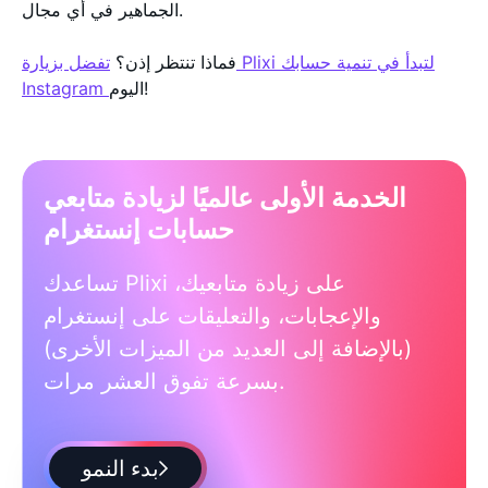
الجماهير في أي مجال.
فماذا تنتظر إذن؟
تفضل بزيارة Plixi لتبدأ في تنمية حسابك
اليوم!
Instagram
الخدمة الأولى عالميًا لزيادة متابعي
حسابات إنستغرام
تساعدك Plixi على زيادة متابعيك،
والإعجابات، والتعليقات على إنستغرام
(بالإضافة إلى العديد من الميزات الأخرى)
بسرعة تفوق العشر مرات.
بدء النمو