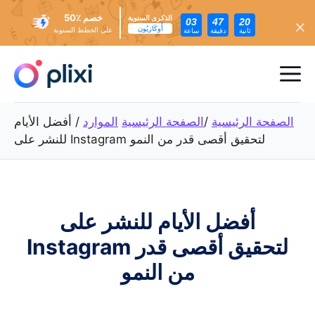
خصم ٪50
الذكرى السنوية
03
47
18
أُوكَازيُون
على الخطط السنوية
ثانية
دقيقة
ساعة
تخطي
إلى
ئمة
المحتوى
عام
الصفحة الرئيسية
/
الصفحة الرئيسية
الموارد
/
أفضل الأيام
للنشر على Instagram لتحقيق أقصى قدر من النمو
أفضل الأيام للنشر على
Instagram لتحقيق أقصى قدر
من النمو