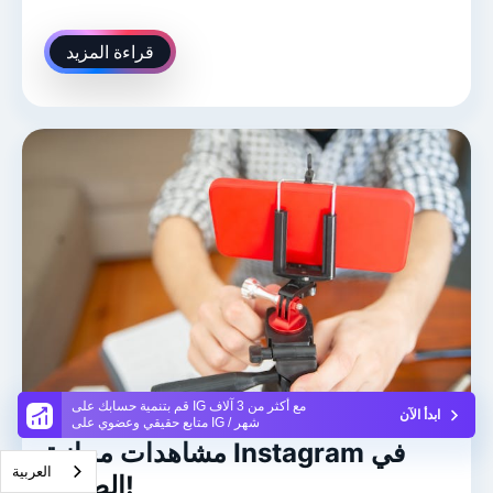
قراءة المزيد
قم بتنمية حسابك على IG مع أكثر من 3 آلاف
ابدأ الآن
متابع حقيقي وعضوي على IG / شهر
مشاهدات مجانية Instagram في
العربية‏
الطريق!