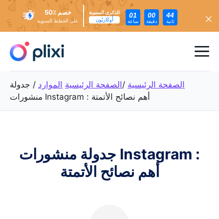
خصم ٪50
الذكرى السنوية
01
00
42
أُوكَازيُون
على الخطط السنوية
ثانية
دقيقة
ساعة
تخطي
إلى
ئمة
المحتوى
عام
الصفحة الرئيسية
/
الصفحة الرئيسية
الموارد
/
جدولة
منشورات Instagram : أهم نصائح الأتمتة
جدولة منشورات Instagram :
أهم نصائح الأتمتة