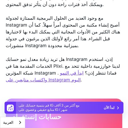
ويمكنك أخذ فترات راحة دون أن يتأثر تدفق المحتوى.
مع وجود العديد من الحلول البرمجية الممتازة لجدولة
Instagram أصبح إنشاء مكتبة من المحتوى أمراً سهلاً. كما أن
هناك الكثير من الأدوات المجانية التي يمكنك البدء بها لاختبارها
قبل الشراء. هذا أمر رائع لأولئك الذين يرغبون في جدولة
منشورات Instagram بميزانية محدودة.
هل تريد زيادة معدل نمو حسابك Instagram إذن، استخدم
الخدمات المقدمة هنا في Plixi. لدينا خوارزمية داخلية تتحد مع
شبكة المؤثرين Instagram . فماذا تنتظر إذن؟
ابدأ في النمو
.
واكتساب متابعين على Instagram اليوم
قم بتنمية حسابك على IG مع أكثر من 3 آلاف
الخدمة الأولى عالميًا لزيادة متابعي
ابدأ الآن
متابع حقيقي وعضوي على IG / شهر
حسابات إنستغرام
العربية‏