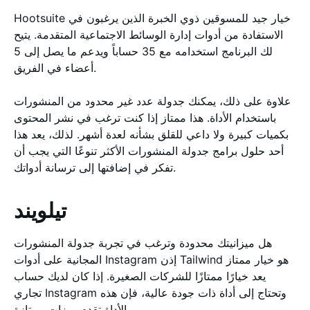
Hootsuite خيار جيد للمسوقين ذوي الخبرة الذين يرغبون في
الاستفادة من أدوات إدارة الوسائط الاجتماعية المتقدمة. يتيح
لك البرنامج استخدامه مع 35 حساباً ويدعم ما يصل إلى 5
أعضاء في الفريق.
علاوة على ذلك، يمكنك جدولة عدد غير محدود من المنشورات
باستخدام الأداة. هذا ممتاز إذا كنت ترغب في نشر المحتوى
بكميات كبيرة ولا داعي للقلق بشأنه لعدة أشهر. لذلك، يعد هذا
أحد حلول برامج جدولة المنشورات الأكثر تنوعًا التي يجب أن
تفكر في إضافتها إلى ترسانة أدواتك.
تيلويند
هل ميزانيتك محدودة وترغب في تجربة جدولة المنشورات
المجانية على أدوات Instagram إذن Tailwind هو خيار ممتاز
يعد خيارًا ممتازًا للشركات الصغيرة. إذا كان لديك حساب
تجاري Instagram وتحتاج إلى أداة ذات جودة عالية، فإن هذه
الأداة تقدم ميزات ممتازة.