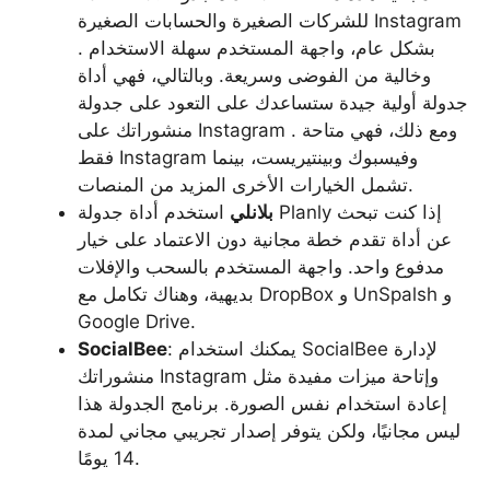
للشركات الصغيرة والحسابات الصغيرة Instagram
. بشكل عام، واجهة المستخدم سهلة الاستخدام
وخالية من الفوضى وسريعة. وبالتالي، فهي أداة
جدولة أولية جيدة ستساعدك على التعود على جدولة
منشوراتك على Instagram . ومع ذلك، فهي متاحة
فقط Instagram وفيسبوك وبينتيريست، بينما
تشمل الخيارات الأخرى المزيد من المنصات.
بلانلي
استخدم أداة جدولة Planly إذا كنت تبحث
عن أداة تقدم خطة مجانية دون الاعتماد على خيار
مدفوع واحد. واجهة المستخدم بالسحب والإفلات
بديهية، وهناك تكامل مع DropBox و UnSpalsh و
Google Drive.
: يمكنك استخدام SocialBee لإدارة
SocialBee
منشوراتك Instagram وإتاحة ميزات مفيدة مثل
إعادة استخدام نفس الصورة. برنامج الجدولة هذا
ليس مجانيًا، ولكن يتوفر إصدار تجريبي مجاني لمدة
14 يومًا.