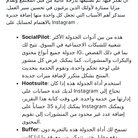
أن تفكر فيها. تم تصنيفها بدرجة عالية من قبل المجتمع وتقدم
مزايا ممتازة لأولئك الذين يرغبون في تحسين سير العمل.
سنذكر أهم الأسباب التي تجعل كل واحدة منها إضافة جديرة
بالاهتمام لحسابك على Instagram .
: هذه من بين أدوات الجدولة الأكثر
SocialPilot
شعبية للشبكات الاجتماعية في السوق. تتيح لك
جدولة جميع أنواع محتوى IG، بما في ذلك القصص
والبكرات والمنشورات. كما يمكنك عرض كل منشور
على لوحة تحكم واحدة، وتقوم الخدمة بتحديث
المنتج بشكل متكرر لإضافة ميزات جديدة.
: استخدم أداة الجدولة هذه إذا كان
Hootsuite
لديك عدة حسابات على Instagram تحتاج إلى
إدارتها من خدمة واحدة. في وقت كتابة هذا التقرير،
يمكنك إدارة 35 حساباً على Instagram ويمكنك
إضافة عدد غير محدود من المنشورات إلى تقويم
المحتوى.
: تسمح لك أداة الجدولة هذه بالتجربة دون
Buffer
دفع مقابل حتى تتمكن من معرفة ما إذا كانت