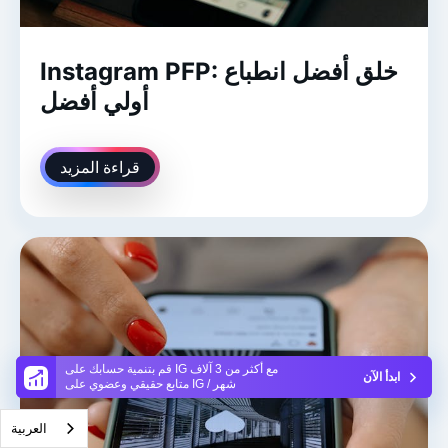
Instagram PFP: خلق أفضل انطباع
أولي أفضل
قراءة المزيد
قم بتنمية حسابك على IG مع أكثر من 3 آلاف
ابدأ الآن
متابع حقيقي وعضوي على IG / شهر
العربية‏