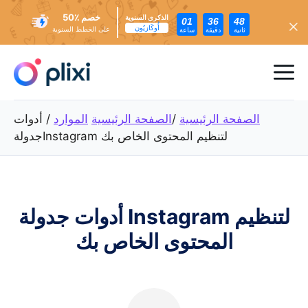
خصم ٪50
الذكرى السنوية
01
36
46
أُوكَازيُون
على الخطط السنوية
ثانية
دقيقة
ساعة
تخطي
إلى
ئمة
المحتوى
عام
الصفحة الرئيسية
/
الصفحة الرئيسية
الموارد
/
أدوات
جدولةInstagram لتنظيم المحتوى الخاص بك
أدوات جدولة Instagram لتنظيم
المحتوى الخاص بك