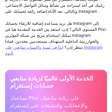
رغبتك في أخذ استراحة من نشاط وسائل التواصل الاجتماعي.
وبالتالي، تعد الأداة إضافة رائعة لحسابك على Instagram .
هل تريد مساعدة إضافية للارتقاء بحسابك Instagram إلى
المستوى التالي؟ إذن، استفد من الخدمة المقدمة هنا في Plixi.
يمكنك استخدام مزيج من شبكة المؤثرين Instagram
والخوارزمية الداخلية لاستهداف مستخدمين محددين. فماذا
تنتظر إذن؟
ابدأ في تنمية واكتساب متابعين على Instagram
.
اليوم
الخدمة الأولى عالميًا لزيادة متابعي
حسابات إنستغرام
تساعدك Plixi على زيادة متابعيك،
والإعجابات، والتعليقات على إنستغرام