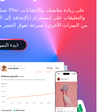
تساعدك Plixi على زي
والتعليقات على إنستغرام (بالإضافة إلى ال
من الميزات الأخرى) بسرعة تفوق العشر مرات.
بدء النمو