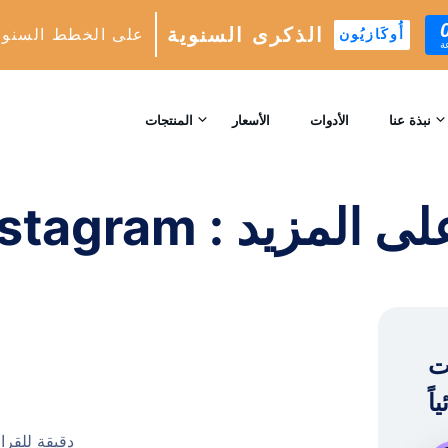
الذكرى السنوية
على الخطط السنوي
أُوكَازيُون
ة
المتابعون الحقيقيون Instagram : كيفية الحصول على المزيد
الصفحة ال
نبذة عنا
الأدوات
الأسعار
المنتجات
اتصل بنا
نمو INSTAGRAM
ية الحصول على المزيد
محرك النمو التلقائي المدعوم بالذكاء الاصطناعي
المراجعات
التحليلات
الرؤى والتحليلات في الوقت الحقيقي
™
AI-MATCH
Instag .
استهداف المتابعين المثاليين المدعوم بالذكاء الاصطناعي
الخبراء
11 دقيقة للقرا