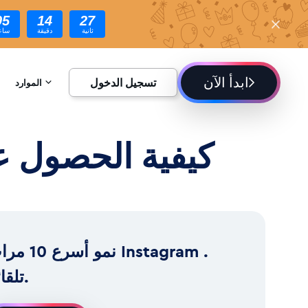
05
14
25
ثانية
دقيقة
ساع
ابدأ الآن
تسجيل الدخول
الموارد
الموسوعة
متابعين حقيقيين Instagram : كيف
المدونة
نمو أسرع 10 مرات ram
تلقائياً.