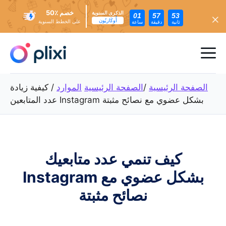
خصم ٪50
الذكرى السنوية
01
57
51
أُوكَازيُون
على الخطط السنوية
ثانية
دقيقة
ساعة
تخطي
إلى
ئمة
المحتوى
عام
الصفحة الرئيسية
/
الصفحة الرئيسية
الموارد
/
كيفية زيادة
عدد المتابعين Instagram بشكل عضوي مع نصائح مثبتة
كيف تنمي عدد متابعيك
Instagram بشكل عضوي مع
نصائح مثبتة