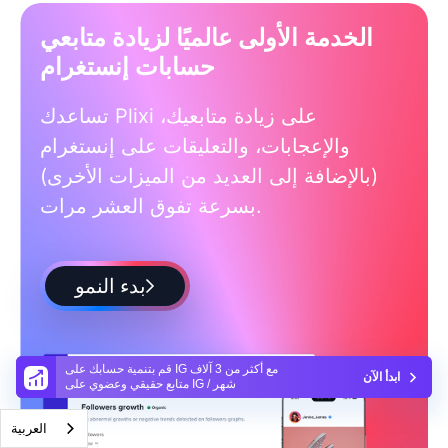
الخدمة الأولى عالميًا لزيادة متابعي
حسابات إنستغرام
تساعدك Plixi على زيادة متابعيك،
والإعجابات، والتعليقات على إنستغرام
(بالإضافة إلى العديد من الميزات الأخرى)
بسرعة تفوق العشر مرات.
بدء النمو
قم بتنمية حسابك على IG مع أكثر من 3 آلاف
ابدأ الآن
متابع حقيقي وعضوي على IG / شهر
العربية‏