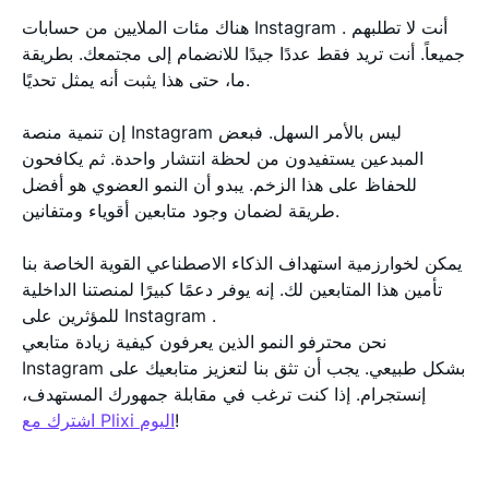
هناك مئات الملايين من حسابات Instagram . أنت لا تطلبهم
جميعاً. أنت تريد فقط عددًا جيدًا للانضمام إلى مجتمعك. بطريقة
ما، حتى هذا يثبت أنه يمثل تحديًا.
إن تنمية منصة Instagram ليس بالأمر السهل. فبعض
المبدعين يستفيدون من لحظة انتشار واحدة. ثم يكافحون
للحفاظ على هذا الزخم. يبدو أن النمو العضوي هو أفضل
طريقة لضمان وجود متابعين أقوياء ومتفانين.
يمكن لخوارزمية استهداف الذكاء الاصطناعي القوية الخاصة بنا
تأمين هذا المتابعين لك. إنه يوفر دعمًا كبيرًا لمنصتنا الداخلية
للمؤثرين على Instagram .
نحن محترفو النمو الذين يعرفون كيفية زيادة متابعي
Instagram بشكل طبيعي. يجب أن تثق بنا لتعزيز متابعيك على
إنستجرام. إذا كنت ترغب في مقابلة جمهورك المستهدف،
!
اشترك مع Plixi اليوم