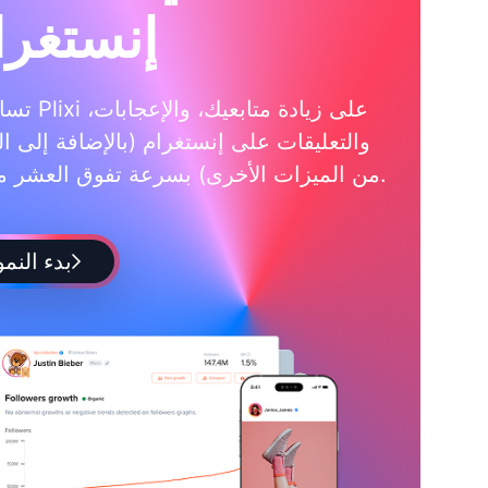
إنستغرا
تساعدك Plixi على زي
والتعليقات على إنستغرام (بالإضافة إلى ال
من الميزات الأخرى) بسرعة تفوق العشر مرات.
بدء النمو