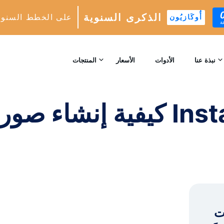
الذكرى السنوية
على الخطط السنوي
أُوكَازيُون
ة
كيفية إنشاء صورة مجمعة على قصة Instagram لمشاركة الذكريات!
الصفحة الرئيسية
/
الصفحة 
نبذة عنا
الأدوات
الأسعار
المنتجات
اتصل بنا
نمو INSTAGRAM
كيفية إنشاء صورة مجمعة 
محرك النمو التلقائي المدعوم بالذكاء الاصطناعي
المراجعات
التحليلات
الرؤى والتحليلات في الوقت الحقيقي
™
AI-MATCH
استهداف المتابعين المثاليين المدعوم بالذكاء الاصطناعي
Instag .
الخبراء