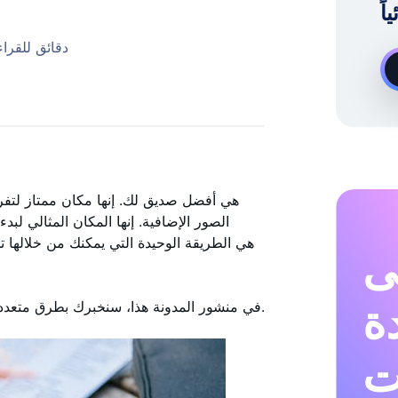
خبير نمو Instagram عند الطلب
7 دقائق للقرا
الصور الإضافية. إنها المكان المثالي ل
ى
دة
في منشور المدونة هذا، سنخبرك بطرق متعددة للحصول على صورة مجمعة. فقط انتظر لتتعلم كل الحيل.
ت