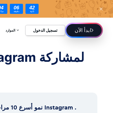
04
06
40
ثانية
دقيقة
ساع
ابدأ الآن
تسجيل الدخول
الموارد
الموسوعة
المدونة
نمو أسرع 10 مرات ram