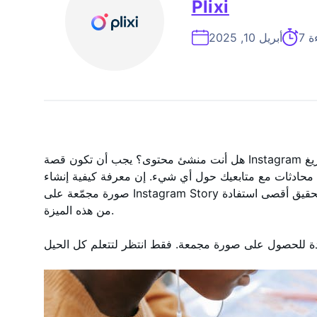
Plixi
ءة
أبريل 10, 2025
هل أنت منشئ محتوى؟ يجب أن تكون قصة Instagram هي أفضل صديق لك. إنها مكان ممتاز لتفريغ
بدء محادثات مع متابعيك حول أي شيء. إن معرفة كيفية إنشاء
صورة مجمّعة على Instagram Story هي الطريقة الوحيدة التي يمكنك من خلالها تحقيق أقصى استفادة
من هذه الميزة.