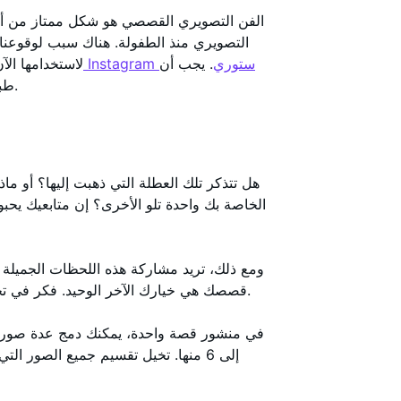
الفن التصويري القصصي هو شكل ممتاز من أشك
التصويري منذ الطفولة. هناك سبب لوقوعنا
كيفية نشر صورة مجمّعة على Instagram ستوري
. يجب أن
لاستخدامها ال
يكون إنشاء صورة مجمعة على Instagram Story طبيعة ثانية.
هل تتذكر تلك العطلة التي ذهبت إليها؟ أو م
الخاصة بك واحدة تلو الأخرى؟ إن متابعيك يحب
ومع ذلك، تريد مشاركة هذه اللحظات الجميلة 
Instagram . قصصك هي خيارك الآخر الوحيد. فكر في تجميع كل شيء معاً في صورة مجمعة أو اثنتين.
في منشور قصة واحدة، يمكنك دمج عدة صور ف
إلى 6 منها. تخيل تقسيم جميع الصور 