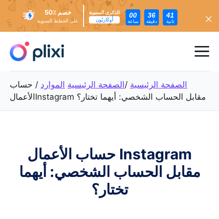
خصم ٪50
الذكرى السنوية
00
36
39
أُوكَازيُون
على الخطط السنوية
ثانية
دقيقة
ساعة
تخطي
إلى
ئمة
المحتوى
عام
الصفحة الرئيسية
/
الصفحة الرئيسية
الموارد
/
حساب
الأعمالInstagram مقابل الحساب الشخصي: أيهما تختار؟
حساب الأعمال Instagram
مقابل الحساب الشخصي: أيهما
تختار؟