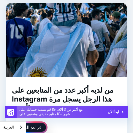
من لديه أكبر عدد من المتابعين على
Instagram هذا الرجل يسجل مرة
أخرى!
قم بتنمية حسابك على IG مع أكثر من 3 آلاف
ابدأ الآن
متابع حقيقي وعضوي على IG / شهر
قراءة المزيد
العربية‏