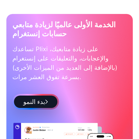
الخدمة الأولى عالميًا لزيادة متابعي
حسابات إنستغرام
تساعدك Plixi على زيادة متابعيك،
والإعجابات، والتعليقات على إنستغرام
(بالإضافة إلى العديد من الميزات الأخرى)
بسرعة تفوق العشر مرات.
بدء النمو