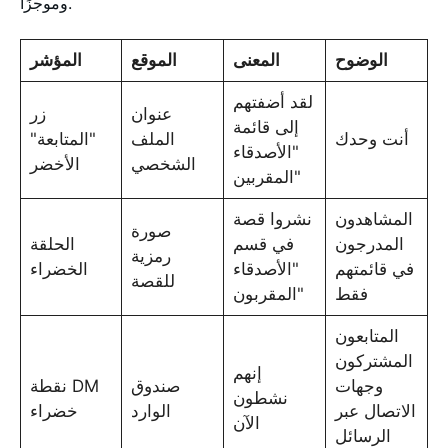
وموجزًا.
الوضوح
المعنى
الموقع
المؤشر
لقد أضفتهم
عنوان
زر
إلى قائمة
أنت وحدك
الملف
"المتابعة"
"الأصدقاء
الشخصي
الأخضر
المقربين"
المشاهدون
نشروا قصة
صورة
المدرجون
في قسم
الحلقة
رمزية
في قائمتهم
"الأصدقاء
الخضراء
للقصة
فقط
المقربون"
المتابعون
المشتركون
إنهم
وجهات
صندوق
نقطة DM
نشطون
الاتصال عبر
الوارد
خضراء
الآن
الرسائل