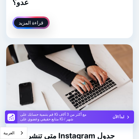
عدو؟
قراءة المزيد
قم بتنمية حسابك على IG مع أكثر من 3 آلاف
ابدأ الآن
متابع حقيقي وعضوي على IG / شهر
العربية‏
متى تنشر على Instagram جدول