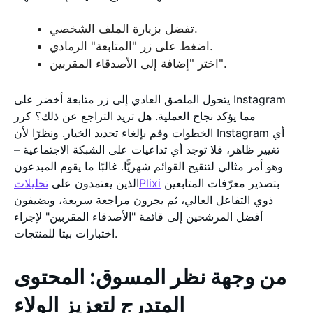
تفضل بزيارة الملف الشخصي.
اضغط على زر "المتابعة" الرمادي.
اختر "إضافة إلى الأصدقاء المقربين".
يتحول الملصق العادي إلى زر متابعة أخضر على Instagram
مما يؤكد نجاح العملية. هل تريد التراجع عن ذلك؟ كرر
الخطوات وقم بإلغاء تحديد الخيار. ونظرًا لأن Instagram أي
تغيير ظاهر، فلا توجد أي تداعيات على الشبكة الاجتماعية –
وهو أمر مثالي لتنقيح القوائم شهريًّا. غالبًا ما يقوم المبدعون
بتصدير معرّفات المتابعين
تحليلاتPlixi
الذين يعتمدون على
ذوي التفاعل العالي، ثم يجرون مراجعة سريعة، ويضيفون
أفضل المرشحين إلى قائمة "الأصدقاء المقربين" لإجراء
اختبارات بيتا للمنتجات.
من وجهة نظر المسوق: المحتوى
المتدرج لتعزيز الولاء