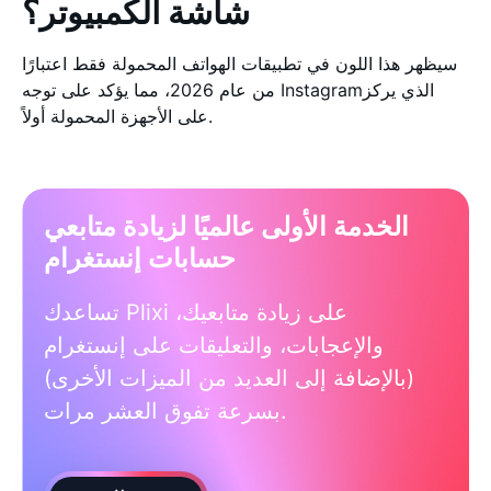
شاشة الكمبيوتر؟
سيظهر هذا اللون في تطبيقات الهواتف المحمولة فقط اعتبارًا
من عام 2026، مما يؤكد على توجه Instagramالذي يركز
على الأجهزة المحمولة أولاً.
الخدمة الأولى عالميًا لزيادة متابعي
حسابات إنستغرام
تساعدك Plixi على زيادة متابعيك،
والإعجابات، والتعليقات على إنستغرام
(بالإضافة إلى العديد من الميزات الأخرى)
بسرعة تفوق العشر مرات.