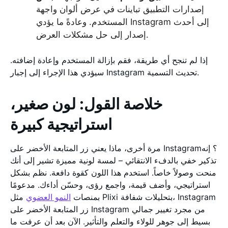
إصدارات التطبيق تباينات في عرض ألوان واجهة
المستخدم. وعادةً ما يؤدي Instagram إلى أحدث
إصدار إلى حل مشكلات العرض.
إذا لم تنجح أي طريقة، فقم بإزالة المستخدم وإعادة إضافته.
سيؤدي هذا الإجراء إلى إجبار Instagram تحديث التسمية.
خلاصة القول: لون صغير،
استراتيجية كبيرة
مرة أخرى، ماذا يعني زر المتابعة الأخضر على Instagram؟ إنه
تذكير خفي بالدفء الانتقائي – لمسة لونية مميزة تشير إلى أنك
منحت وصولاً خاصاً. استخدم هذا اللون كقوة دافعة. نظم بشكل
استراتيجي، وأضف قيمة، واجمع رؤى، وحسّن أداءك. مدعومًا
بمنصات
النمو العضوي
مثل Plixi بتحليلات شفافة، Instagram
زر المتابعة الأخضر على Instagram من مجرد تغيير جمالي
بسيط إلى جوهر للولاء والتعلم والتأثير. الآن بعد أن عرفت ما