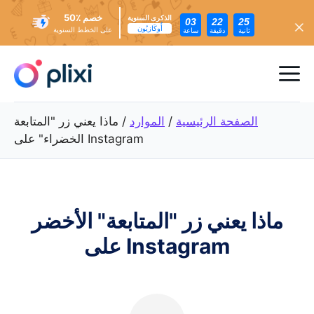
خصم ٪50
الذكرى السنوية
03
22
23
أُوكَازيُون
على الخطط السنوية
ثانية
دقيقة
ساعة
تخطي
إلى
ئمة
المحتوى
عام
الصفحة الرئيسية
/
الموارد
/
ماذا يعني زر "المتابعة
الخضراء" على Instagram
ماذا يعني زر "المتابعة" الأخضر
على Instagram