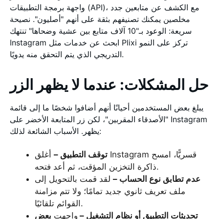
واجهة برمجة التطبيقات (API)، مع الكشف عن متابعين جدد
مخلصين يمكنك تصنيفهم بثقة على أنهم "أصليون". نصيحة
سريعة: الوعود بـ"10 آلاف متابع بين عشية وضحاها" تنتهك
Instagram ابحث عن خدمات مثل Plixi تركز على النمو
التدريجي الذي يتم التحقق منه يدويًا.
حل المشكلات: عندما لا يظهر الزر
يبلغ بعض المستخدمين أحيانًا أنهم أضافوا شخصًا ما إلى قائمة
"الأصدقاء المقربين"، لكن زر المتابعة الأخضر على Instagram
يظهر. الأسباب الشائعة لذلك:
توقف التطبيق –
أغلق Instagram قسريًّا، امسح
ذاكرة التخزين المؤقت، ثم أعد فتحه.
عدم تطابق نوع الحساب –
لقد قمت بالتحويل إلى
ملف تعريف ثانوي جديد تمامًا؛ ولا تتم مزامنة
القوائم تلقائيًا.
تحديثات التطبيق أو نظام التشغيل –
واجهت
بعض