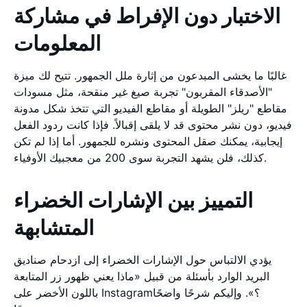
الاختبار دون الإفراط في مشاركة
المعلومات
غالبًا ما يخشى المبدعون من إثارة ملل الجمهور. تتيح لك ميزة
"الأصدقاء المقربون" تجربة صيغ غير منقحة، مثل مسودات
مقاطع "ريلز" الطويلة أو مقاطع الفيديو التي تتخذ شكل مدونة
فيديو، دون نشر محتوى قد لا يلقى إقبالاً. فإذا كانت ردود الفعل
إيجابية، يمكنك صقل المحتوى ونشره للجمهور. أما إذا لم تكن
كذلك، فلن يشهد التجربة سوى 200 من معجبيك الأوفياء.
التمييز بين الإشارات الخضراء
المتشابهة
يؤدي الالتباس حول الإشارات الخضراء إلى ازدحام صناديق
البريد الوارد بأسئلة من قبيل «ماذا يعني ظهور زر المتابعة
باللون الأخضر على Instagram؟». وإليكم شرحًا واضحًا