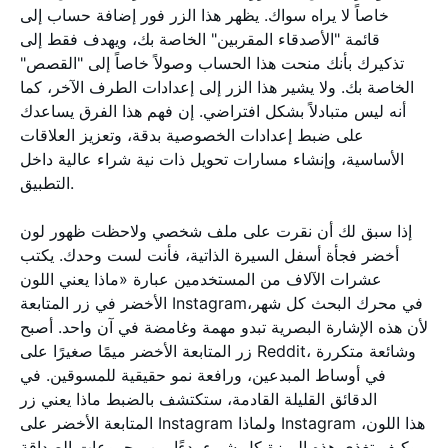
خاصاً لا يراه سواك. يظهر هذا الزر فور إضافة حساب إلى
قائمة "الأصدقاء المقربين" الخاصة بك، ويهدف فقط إلى
تذكيرك بأنك منحت هذا الحساب وصولاً خاصاً إلى "القصص"
الخاصة بك. ولا يشير هذا الزر إلى إعدادات الطرف الآخر، كما
أنه ليس متبادلاً بشكل افتراضي. إن فهم هذا الفرق يساعدك
على ضبط إعدادات الخصوصية بدقة، وتعزيز العلاقات
الأساسية، وإنشاء مسارات تحويل ذات نية شراء عالية داخل
التطبيق.
إذا سبق لك أن نقرت على ملف شخصي ولاحظت ظهور لون
أخضر فجأة أسفل السيرة الذاتية، فأنت لست وحدك. يكتب
عشرات الآلاف من المستخدمين عبارة «ماذا يعني اللون
الأخضر في زر المتابعة Instagramفي محرك البحث كل شهر،
لأن هذه الإشارة البصرية تبدو مهمة وغامضة في آن واحد. أصبح
زر المتابعة الأخضر ميمًا صغيرًا على Reddit، وشائعة متكررة
في أوساط المبدعين، ورافعة نمو حقيقية للمسوقين. في
الدقائق القليلة القادمة، ستكتشف بالضبط ماذا يعني زر
المتابعة الأخضر على Instagram ولماذا Instagram هذا اللون،
وكيف تغذي هذه الميزة كل شيء بدءًا من مجموعات الصداقة