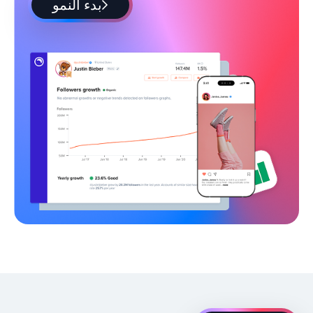
بدء النمو