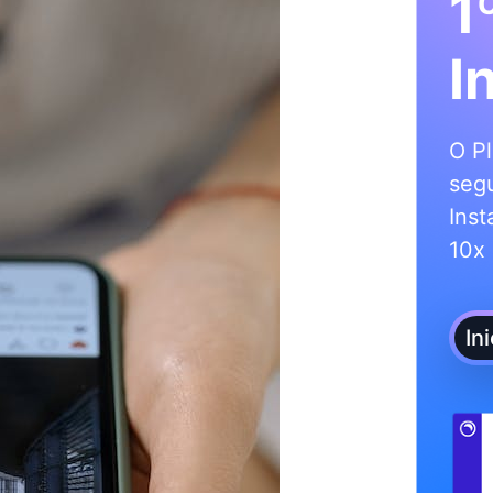
1
I
O Pl
segu
Inst
10x 
In