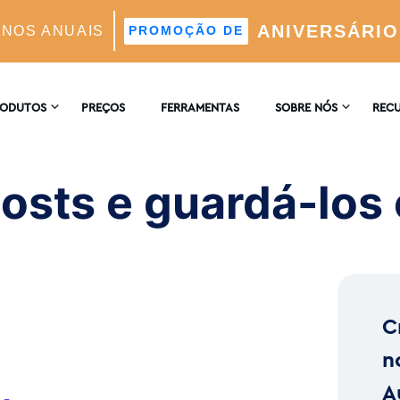
ANIVERSÁRIO
ANOS ANUAIS
PROMOÇÃO DE
-los com facilidade
RODUTOS
PREÇOS
FERRAMENTAS
SOBRE NÓS
REC
CONTACTE-NOS
ENCI
AGRAM
osts e guardá-los 
 Automático Suportado Por IA
COMENTÁRIOS
BLOG
 E Análises
C
ores Ideais Suportada Por IA
n
A