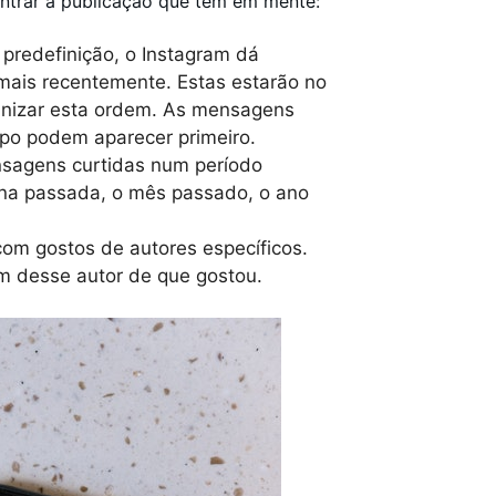
ntrar a publicação que tem em mente:
r predefinição, o Instagram dá
mais recentemente. Estas estarão no
ganizar esta ordem. As mensagens
mpo podem aparecer primeiro.
ensagens curtidas num período
mana passada, o mês passado, o ano
com gostos de autores específicos.
ram desse autor de que gostou.