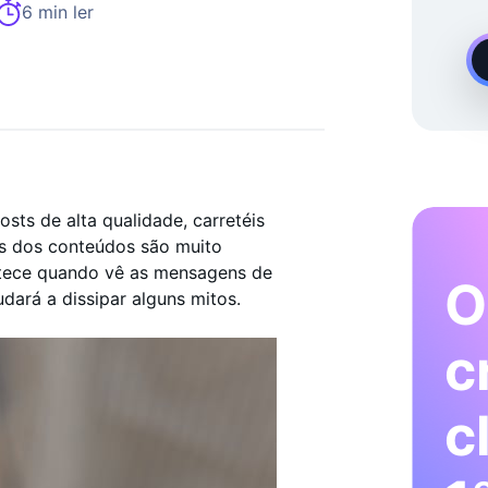
imento No Instagram Sob Pedido
6 min ler
sts de alta qualidade, carretéis
ns dos conteúdos são muito
tece quando vê as mensagens de
O
udará a dissipar alguns mitos.
c
c