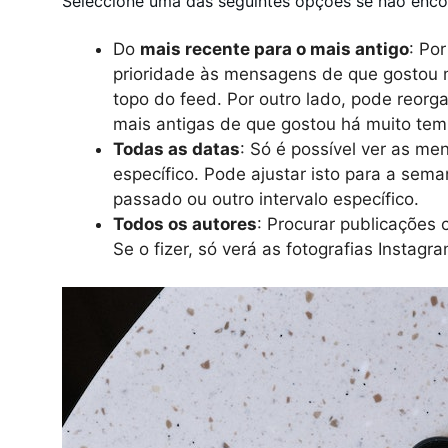
Seleccione uma das seguintes opções se não enco
Do
mais recente para o mais antigo
: Po
prioridade às mensagens de que gostou 
topo do feed. Por outro lado, pode reor
mais antigas de que gostou há muito te
Todas as datas
: Só é possível ver as m
específico. Pode ajustar isto para a se
passado ou outro intervalo específico.
Todos os autores
: Procurar publicações 
Se o fizer, só verá as fotografias Instag