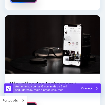
Visualizador Instagram :
Aumente sua conta IG com mais de 3 mil
Começar
Analise os seus concorrentes
seguidores IG reais e orgânicos / mês
Português