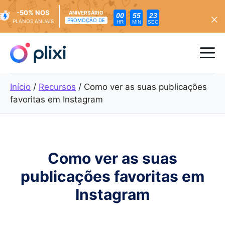
-50% NOS
ANIVERSÁRIO
00
55
21
PROMOÇÃO DE
PLANOS ANUAIS
HR
MIN
SEC
Saltar
para
Me
o
conteúdo
Início
/
Recursos
/
Como ver as suas publicações
favoritas em Instagram
Como ver as suas
publicações favoritas em
Instagram