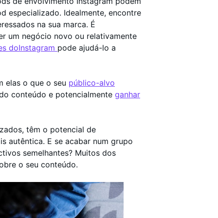
pods de envolvimento Instagram podem
od especializado. Idealmente, encontre
ressados na sua marca. É
ver um negócio novo ou relativamente
res doInstagram
pode ajudá-lo a
m elas o que o seu
público-alvo
 do conteúdo e potencialmente
ganhar
zados, têm o potencial de
s autêntica. E se acabar num grupo
ctivos semelhantes? Muitos dos
obre o seu conteúdo.