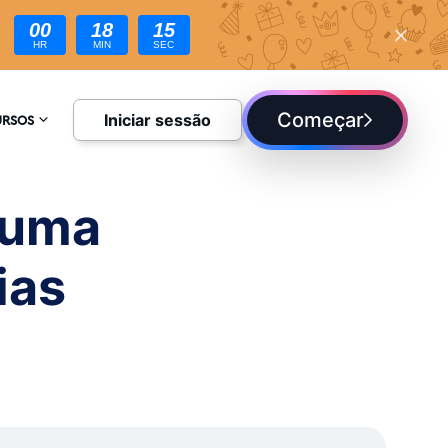
00
18
13
HR
MIN
SEC
ntes
Começar
Iniciar sessão
URSOS
CLOPÉDIA
 uma
UE
ias