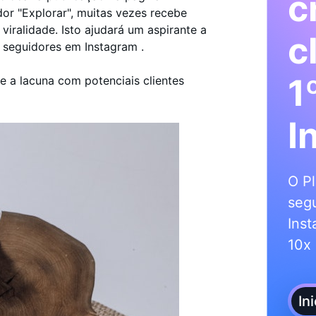
c
dor "Explorar", muitas vezes recebe
viralidade. Isto ajudará um aspirante a
c
 seguidores em Instagram .
1
e a lacuna com potenciais clientes
I
O Pl
segu
Inst
10x 
In