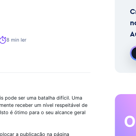
imento No Instagram Sob Pedido
C
n
A
8 min ler
is pode ser uma batalha difícil. Uma
lmente receber um nível respeitável de
sto é ótimo para o seu alcance geral
O
olocar a publicação na página