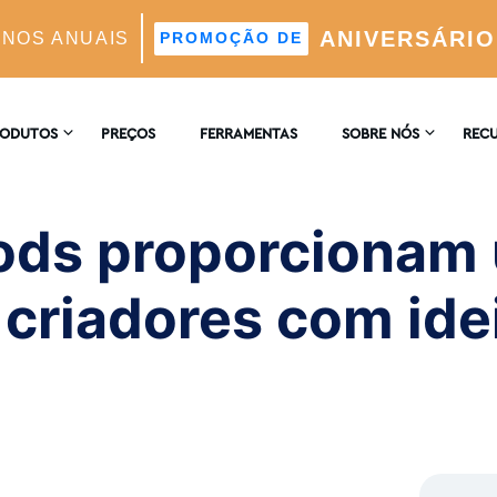
ANIVERSÁRIO
ANOS ANUAIS
PROMOÇÃO DE
onam uma comunidade de criadores com ideias semelha
RODUTOS
PREÇOS
FERRAMENTAS
SOBRE NÓS
REC
CONTACTE-NOS
ENCI
AGRAM
ods proporcionam
 Automático Suportado Por IA
COMENTÁRIOS
BLOG
criadores com ide
 E Análises
ores Ideais Suportada Por IA