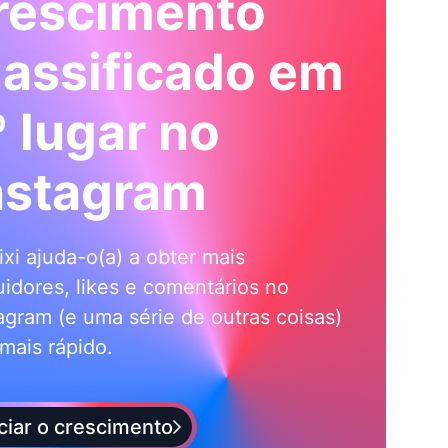
rescimento
lassificado em
º lugar no
nstagram
ixi ajuda-o(a) a obter mais
idores, likes e comentários no
agram (e uma série de outras coisas)
mais rápido.
iciar o crescimento