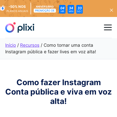
-50% NOS
ANIVERSÁRIO
04
34
31
PROMOÇÃO DE
PLANOS ANUAIS
HR
MIN
SEC
Saltar
para
Me
o
conteúdo
Início
/
Recursos
/
Como tornar uma conta
Instagram pública e fazer lives em voz alta!
Como fazer Instagram
Conta pública e viva em voz
alta!