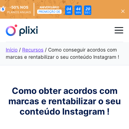
-50% NOS
ANIVERSÁRIO
04
44
18
PROMOÇÃO DE
PLANOS ANUAIS
HR
MIN
SEC
Saltar
para
Me
o
conteúdo
Início
/
Recursos
/
Como conseguir acordos com
marcas e rentabilizar o seu conteúdo Instagram !
Como obter acordos com
marcas e rentabilizar o seu
conteúdo Instagram !