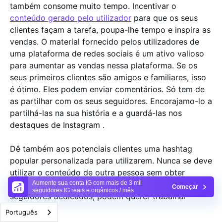
também consome muito tempo. Incentivar o
conteúdo gerado pelo utilizador
para que os seus
clientes façam a tarefa, poupa-lhe tempo e inspira as
vendas. O material fornecido pelos utilizadores de
uma plataforma de redes sociais é um ativo valioso
para aumentar as vendas nessa plataforma. Se os
seus primeiros clientes são amigos e familiares, isso
é ótimo. Eles podem enviar comentários. Só tem de
as partilhar com os seus seguidores. Encorajamo-lo a
partilhá-las na sua história e a guardá-las nos
destaques de Instagram .
Dê também aos potenciais clientes uma hashtag
popular personalizada para utilizarem. Nunca se deve
utilizar o conteúdo de outra pessoa sem obter
permissão. Quando as marcas virem que tem
Aumente sua conta IG com mais de 3 mil
Começar
seguidores IG reais e orgânicos / mês
seguidores dedicados, podem querer trabalhar
consigo.
Português