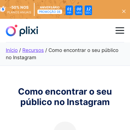
-50% NOS
ANIVERSÁRIO
01
00
11
PROMOÇÃO DE
PLANOS ANUAIS
HR
MIN
SEC
Saltar
para
Me
o
conteúdo
Início
/
Recursos
/
Como encontrar o seu público
no Instagram
Como encontrar o seu
público no Instagram