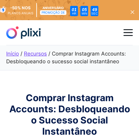
-50% NOS
ANIVERSÁRIO
01
05
47
PROMOÇÃO DE
PLANOS ANUAIS
HR
MIN
SEC
Saltar
para
Me
o
conteúdo
Início
/
Recursos
/
Comprar Instagram Accounts:
Desbloqueando o sucesso social instantâneo
Comprar Instagram
Accounts: Desbloqueando
o Sucesso Social
Instantâneo