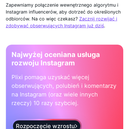
Zapewniamy połączenie wewnętrznego algorytmu i
Instagram influencerów, aby dotrzeć do określonych
odbiorców. Na co więc czekasz?
Zacznij rozwijać i
zdobywać obserwujących Instagram już dziś
.
Najwyżej oceniana usługa
rozwoju Instagram
Plixi pomaga uzyskać więcej
obserwujących, polubień i komentarzy
na Instagram (oraz wiele innych
rzeczy) 10 razy szybciej.
Rozpoczęcie wzrostu