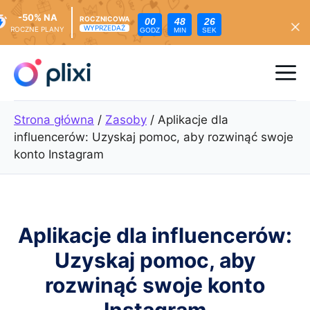
-50% NA
ROCZNICOWA
00
48
25
WYPRZEDAŻ
ROCZNE PLANY
GODZ
MIN
SEK
Przejdź
do
Me
treści
Strona główna
/
Zasoby
/
Aplikacje dla
influencerów: Uzyskaj pomoc, aby rozwinąć swoje
konto Instagram
Aplikacje dla influencerów:
Uzyskaj pomoc, aby
rozwinąć swoje konto