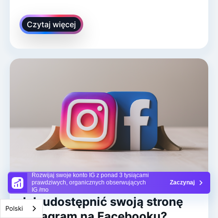
Czytaj więcej
Rozwijaj swoje konto IG z ponad 3 tysiącami
prawdziwych, organicznych obserwujących
Zaczynaj
IG /mo
Jak udostępnić swoją stronę
Polski
Instagram na Facebooku?