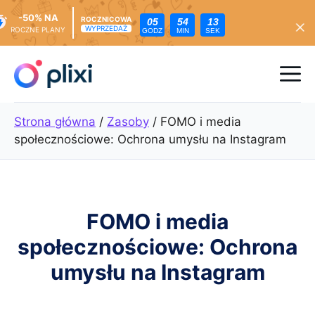
-50% NA
ROCZNICOWA
05
54
11
WYPRZEDAŻ
ROCZNE PLANY
GODZ
MIN
SEK
Przejdź
do
Me
treści
Strona główna
/
Zasoby
/
FOMO i media
społecznościowe: Ochrona umysłu na Instagram
FOMO i media
społecznościowe: Ochrona
umysłu na Instagram