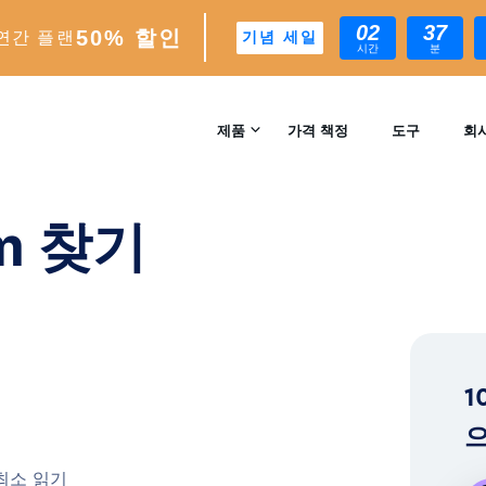
02
37
50% 할인
연간 플랜
기념 세일
시간
분
제품
가격 책정
도구
회
문의
INSTAGRAM 성장
am 찾기
자동 AI 기반 성장 엔진
리뷰
분석
실시간 인사이트 및 분석
™
AI-MATCH
1
AI 기반 이상적인 팔로워 타겟팅
으
EXPERTS
 최소 읽기