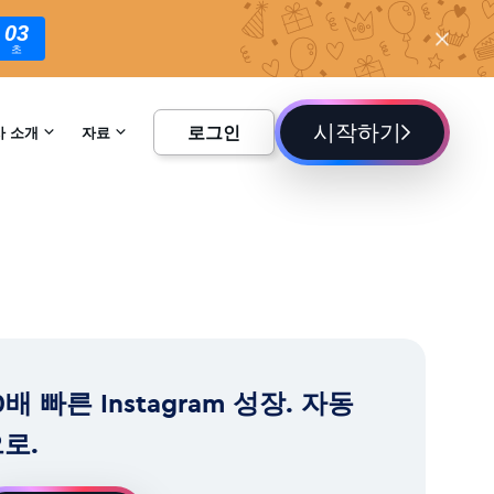
02
초
시작하기
로그인
사 소개
자료
하기
백과사전
블로그
0배 빠른 Instagram 성장. 자동
로.