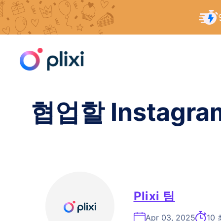
콘
홈
/
리소스
/
Instagram 협업할 인플루언서 찾기
텐
츠
로
건
너
협업할 Instagr
뛰
기
Plixi 팀
Apr 03, 2025
10