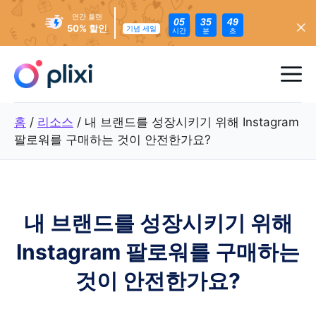
연간 플랜
05
35
47
50% 할인
기념 세일
시간
분
초
콘
텐
메
츠
로
뉴
홈
/
리소스
/
내 브랜드를 성장시키기 위해 Instagram
건
팔로워를 구매하는 것이 안전한가요?
너
뛰
기
내 브랜드를 성장시키기 위해
Instagram 팔로워를 구매하는
것이 안전한가요?