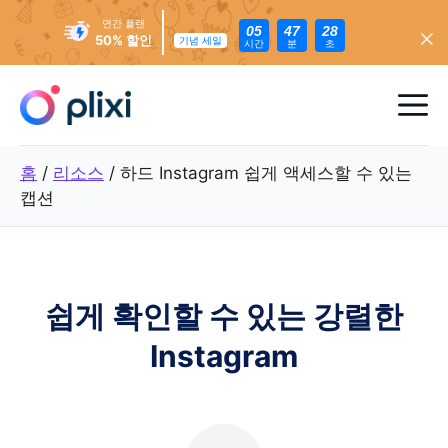
연간 플랜
05
47
26
50% 할인
기념 세일
시간
분
초
콘
텐
메
츠
로
뉴
홈
/
리소스
/
하드 Instagram 쉽게 액세스할 수 있는
건
캡션
너
뛰
기
쉽게 확인할 수 있는 강렬한
Instagram