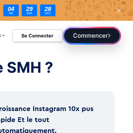
04
29
27
HR
MIN
SEC
Commencer
Se Connecter
S
DIE
ie SMH ?
roissance Instagram 10x pus
apide Et le tout
utomatiquement.