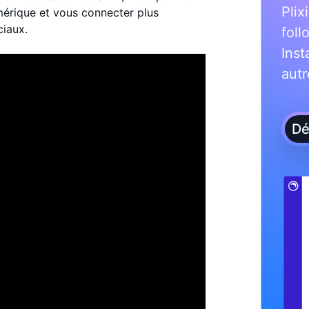
Plix
érique et vous connecter plus
iaux.
foll
Ins
autr
Dé