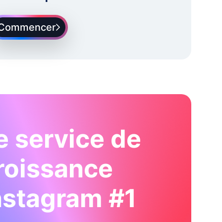
Commencer
e service de
roissance
nstagram #1