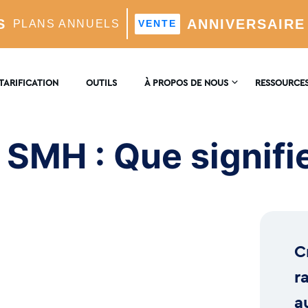
S
ANNIVERSAIRE
PLANS ANNUELS
VENTE
ue signifie SMH ?
TARIFICATION
OUTILS
À PROPOS DE NOUS
RESSOURCE
NOUS
ENCYCLOPÉ
CONTACTER
e SMH : Que signif
timisé Par L'IA
BLOG
AVIS
el
C
 L'IA
r
a