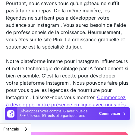
Pourtant, nous savons tous qu'un gâteau ne suffit
pas à faire un repas. De la même manière, les
légendes ne suffisent pas à développer votre
audience sur Instagram . Vous aurez besoin de l'aide
de professionnels de la croissance. Heureusement,
vous êtes sur le site Plixi. La croissance graduelle et
soutenue est la spécialité du jour.
Notre plateforme interne pour Instagram influenceurs
et notre technologie de ciblage par IA fonctionnent si
bien ensemble. C'est la recette pour développer
votre plateforme Instagram . Nous pouvons faire plus
pour vous que les légendes de nourriture pour
Instagram . Laissez-nous vous montrer.
Commencez
à développer votre présence en ligne avec nous dès
aujourd'hui
.
Développez votre compte IG avec plus de
Commencer
3k+ followers IG réels et organiques /mo
Français