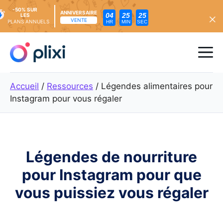
-50% SUR
ANNIVERSAIRE
04
25
23
LES
VENTE
PLANS ANNUELS
HR
MIN
SEC
Skip
to
Me
content
Accueil
/
Ressources
/
Légendes alimentaires pour
Instagram pour vous régaler
Légendes de nourriture
pour Instagram pour que
vous puissiez vous régaler