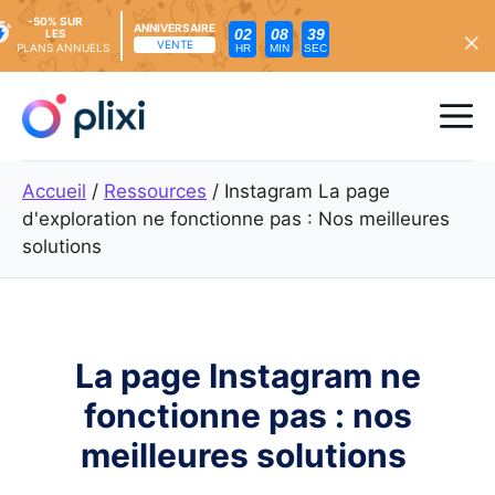
-50% SUR
ANNIVERSAIRE
02
08
37
LES
VENTE
PLANS ANNUELS
HR
MIN
SEC
Skip
to
Me
content
Accueil
/
Ressources
/
Instagram La page
d'exploration ne fonctionne pas : Nos meilleures
solutions
La page Instagram ne
fonctionne pas : nos
meilleures solutions