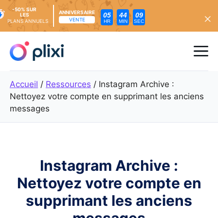
-50% SUR
ANNIVERSAIRE
05
44
08
LES
VENTE
PLANS ANNUELS
HR
MIN
SEC
Skip
to
Me
content
Accueil
/
Ressources
/
Instagram Archive :
Nettoyez votre compte en supprimant les anciens
messages
Instagram Archive :
Nettoyez votre compte en
supprimant les anciens