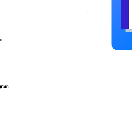
am
agram