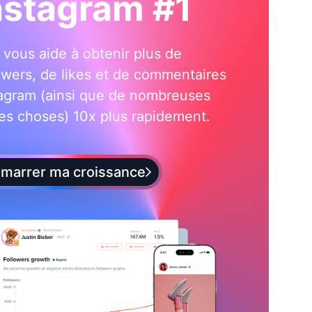
nstagram #1
i vous aide à obtenir plus de
owers, de likes et de commentaires
tagram (ainsi que de nombreuses
es choses) 10x plus rapidement.
marrer ma croissance