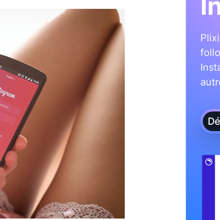
I
Plix
foll
Ins
autr
Dé