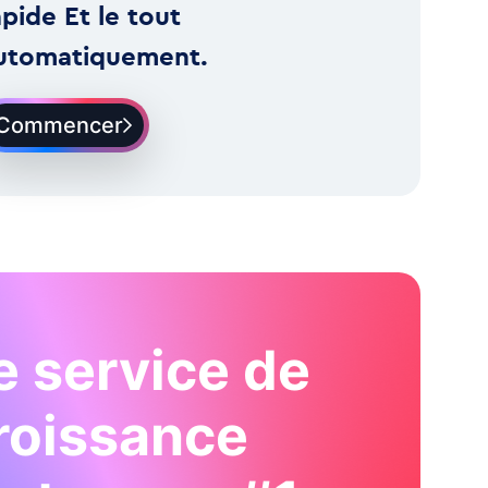
apide Et le tout
utomatiquement.
Commencer
e service de
roissance