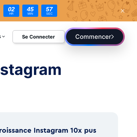
02
45
55
HR
MIN
SEC
Commencer
Se Connecter
S
DIE
nstagram
roissance Instagram 10x pus