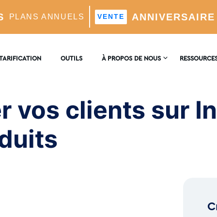
S
ANNIVERSAIRE
PLANS ANNUELS
VENTE
ts à acheter vos produits sur Instagram
TARIFICATION
OUTILS
À PROPOS DE NOUS
RESSOURCE
NOUS
ENCYCLOPÉ
CONTACTER
 vos clients sur I
timisé Par L'IA
BLOG
AVIS
duits
el
 L'IA
C