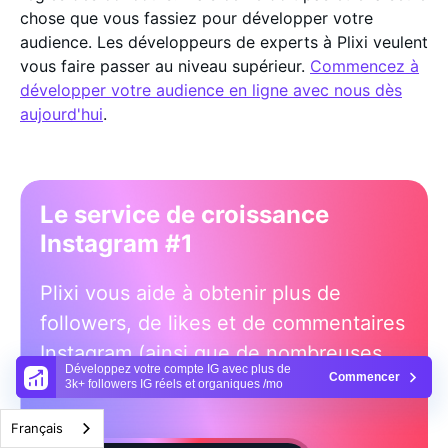
chose que vous fassiez pour développer votre
audience. Les développeurs de experts à Plixi veulent
vous faire passer au niveau supérieur.
Commencez à
développer votre audience en ligne avec nous dès
aujourd'hui
.
Le service de croissance
Instagram #1
Plixi vous aide à obtenir plus de
followers, de likes et de commentaires
Instagram (ainsi que de nombreuses
Développez votre compte IG avec plus de
Commencer
autres choses) 10x plus rapidement.
3k+ followers IG réels et organiques /mo
Français