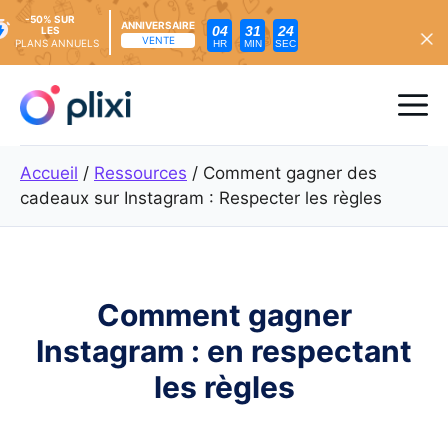
-50% SUR
ANNIVERSAIRE
04
31
22
LES
VENTE
PLANS ANNUELS
HR
MIN
SEC
Skip
to
Me
content
Accueil
/
Ressources
/
Comment gagner des
cadeaux sur Instagram : Respecter les règles
Comment gagner
Instagram : en respectant
les règles