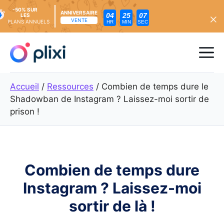
-50% SUR
ANNIVERSAIRE
04
25
05
LES
VENTE
PLANS ANNUELS
HR
MIN
SEC
Skip
to
Me
content
Accueil
/
Ressources
/
Combien de temps dure le
Shadowban de Instagram ? Laissez-moi sortir de
prison !
Combien de temps dure
Instagram ? Laissez-moi
sortir de là !