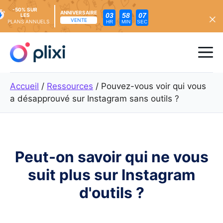
-50% SUR
ANNIVERSAIRE
03
58
05
LES
VENTE
PLANS ANNUELS
HR
MIN
SEC
Skip
to
Me
content
Accueil
/
Ressources
/
Pouvez-vous voir qui vous
a désapprouvé sur Instagram sans outils ?
Peut-on savoir qui ne vous
suit plus sur Instagram
d'outils ?