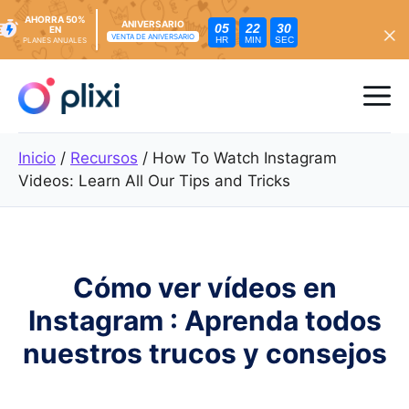
AHORRA 50%
ANIVERSARIO
05
22
28
EN
VENTA DE ANIVERSARIO
HR
MIN
SEC
PLANES ANUALES
Ir
al
Me
contenido
Inicio
/
Recursos
/
How To Watch Instagram
Videos: Learn All Our Tips and Tricks
Cómo ver vídeos en
Instagram : Aprenda todos
nuestros trucos y consejos