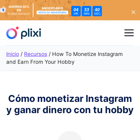
AHORRA 50%
ANIVERSARIO
04
33
39
EN
VENTA DE ANIVERSARIO
HR
MIN
SEC
PLANES ANUALES
Ir
al
Me
contenido
Inicio
/
Recursos
/
How To Monetize Instagram
and Earn From Your Hobby
Cómo monetizar Instagram
y ganar dinero con tu hobby