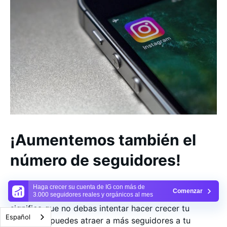
¡Aumentemos también el
número de seguidores!
Te prometemos que no necesitas un gran número de
Haga crecer su cuenta de IG con más de
Comenzar
seguidores para ganar dinero en Instagram. Eso no
3.000 seguidores reales y orgánicos al mes
significa que no debas intentar hacer crecer tu
Español
página. Si puedes atraer a más seguidores a tu