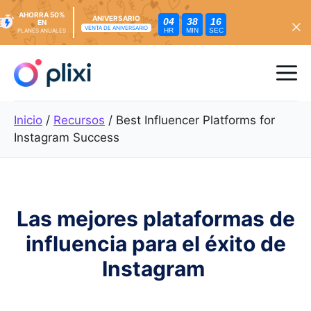
AHORRA 50%
ANIVERSARIO
04
38
15
EN
VENTA DE ANIVERSARIO
HR
MIN
SEC
PLANES ANUALES
Ir
al
Me
contenido
Inicio
/
Recursos
/
Best Influencer Platforms for
Instagram Success
Las mejores plataformas de
influencia para el éxito de
Instagram