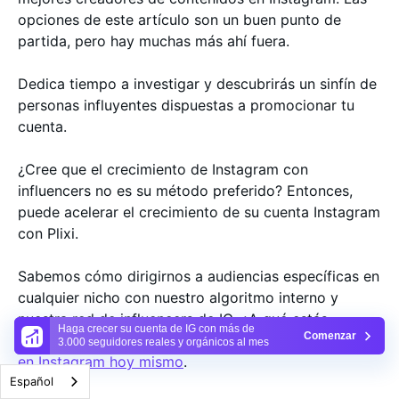
opciones de este artículo son un buen punto de
partida, pero hay muchas más ahí fuera.
Dedica tiempo a investigar y descubrirás un sinfín de
personas influyentes dispuestas a promocionar tu
cuenta.
¿Cree que el crecimiento de Instagram con
influencers no es su método preferido? Entonces,
puede acelerar el crecimiento de su cuenta Instagram
con Plixi.
Sabemos cómo dirigirnos a audiencias específicas en
cualquier nicho con nuestro algoritmo interno y
nuestra red de influencers de IG. ¿A qué estás
Haga crecer su cuenta de IG con más de
Comenzar
esperando?
Empieza a crecer y a ganar seguidores
3.000 seguidores reales y orgánicos al mes
en Instagram hoy mismo
.
Español