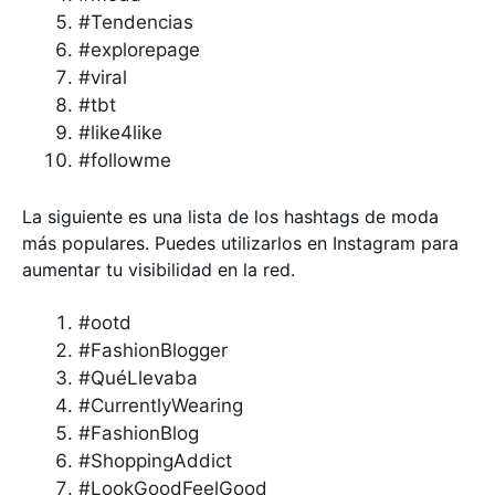
#Tendencias
#explorepage
#viral
#tbt
#like4like
#followme
La siguiente es una lista de los hashtags de moda
más populares. Puedes utilizarlos en Instagram para
aumentar tu visibilidad en la red.
#ootd
#FashionBlogger
#QuéLlevaba
#CurrentlyWearing
#FashionBlog
#ShoppingAddict
#LookGoodFeelGood