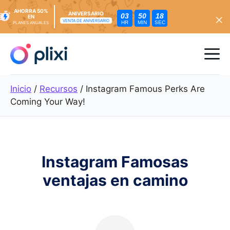
AHORRA 50%
ANIVERSARIO
03
50
16
EN
VENTA DE ANIVERSARIO
HR
MIN
SEC
PLANES ANUALES
Ir
al
Me
contenido
Inicio
/
Recursos
/
Instagram Famous Perks Are
Coming Your Way!
Instagram Famosas
ventajas en camino