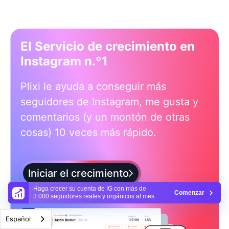
El Servicio de crecimiento en
Instagram n.º1
Plixi le ayuda a conseguir más
seguidores de Instagram, me gusta y
comentarios (y un montón de otras
cosas) 10 veces más rápido.
Iniciar el crecimiento
Haga crecer su cuenta de IG con más de
Comenzar
3.000 seguidores reales y orgánicos al mes
Español